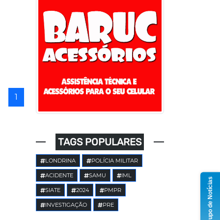
1
TAGS POPULARES
LONDRINA
POLÍCIA MILITAR
ACIDENTE
SAMU
IML
Grupo de Notícias
SIATE
2024
PMPR
INVESTIGAÇÃO
PRE