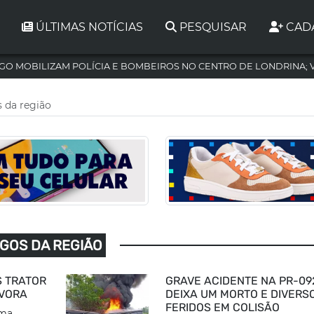
ÚLTIMAS NOTÍCIAS
PESQUISAR
CAD
GO MOBILIZAM POLÍCIA E BOMBEIROS NO CENTRO DE LONDRINA; 
s da região
IGOS DA REGIÃO
 TRATOR
GRAVE ACIDENTE NA PR-09
ÁVORA
DEIXA UM MORTO E DIVERS
FERIDOS EM COLISÃO
ima