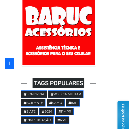
1
TAGS POPULARES
LONDRINA
POLÍCIA MILITAR
ACIDENTE
SAMU
IML
Grupo de Notícias
SIATE
2024
PMPR
INVESTIGAÇÃO
PRE