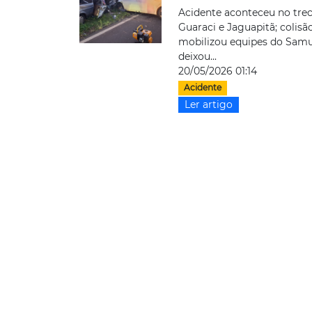
Acidente aconteceu no tre
Guaraci e Jaguapitã; colisã
mobilizou equipes do Samu
deixou...
20/05/2026 01:14
Acidente
Ler artigo