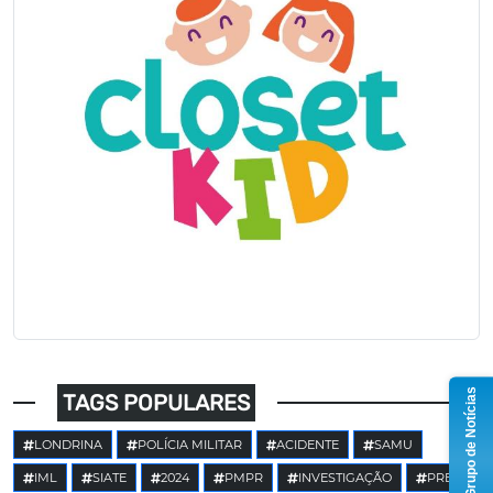
Grupo de Notícias
TAGS POPULARES
LONDRINA
POLÍCIA MILITAR
ACIDENTE
SAMU
IML
SIATE
2024
PMPR
INVESTIGAÇÃO
PRE