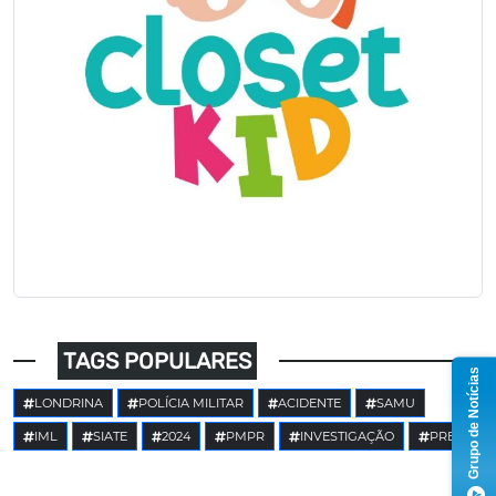
TAGS POPULARES
Grupo de Notícias
LONDRINA
POLÍCIA MILITAR
ACIDENTE
SAMU
IML
SIATE
2024
PMPR
INVESTIGAÇÃO
PRE