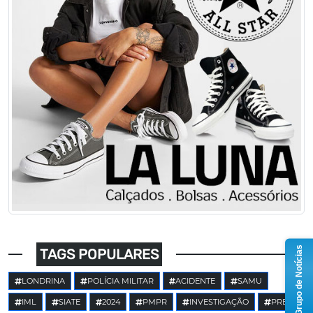
Grupo de Notícias
TAGS POPULARES
LONDRINA
POLÍCIA MILITAR
ACIDENTE
SAMU
IML
SIATE
2024
PMPR
INVESTIGAÇÃO
PRE