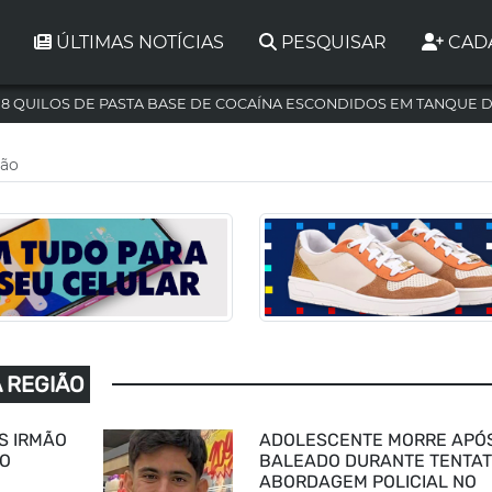
ÚLTIMAS NOTÍCIAS
PESQUISAR
CAD
,8 QUILOS DE PASTA BASE DE COCAÍNA ESCONDIDOS EM TANQUE 
ião
A REGIÃO
IS IRMÃO
ADOLESCENTE MORRE APÓ
NO
BALEADO DURANTE TENTAT
ABORDAGEM POLICIAL NO