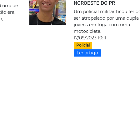
NOROESTE DO PR
barra de
Um policial militar ficou ferid
ção era,
ser atropelado por uma dupla
o,
jovens em fuga com uma
motocicleta.
17/09/2023 10:11
Policial
Ler artigo