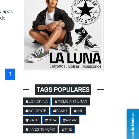
o após
 de
1
TAGS POPULARES
LONDRINA
POLÍCIA MILITAR
ACIDENTE
SAMU
IML
Grupo de Notícias
SIATE
2024
PMPR
INVESTIGAÇÃO
PRE