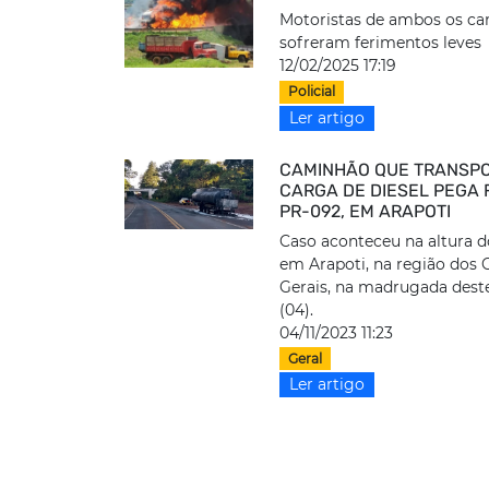
Motoristas de ambos os c
sofreram ferimentos leves
12/02/2025 17:19
Policial
Ler artigo
CAMINHÃO QUE TRANSP
CARGA DE DIESEL PEGA 
PR-092, EM ARAPOTI
Caso aconteceu na altura 
em Arapoti, na região dos
Gerais, na madrugada dest
(04).
04/11/2023 11:23
Geral
Ler artigo