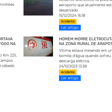
aminhões
aeroporto que atualmente est
desativado
15/12/2024 16:18
Acidente
Ler artigo
ORTAVA
HOMEM MORRE ELETROCUT
FOGO NA
NA ZONA RURAL DE ARAPOT
Vítima estava mexendo em u
do Km 225,
bomba d'água quando sofreu
 Campos
descarga elétrica.
e sábado
24/10/2023 13:38
Acidente
Ler artigo