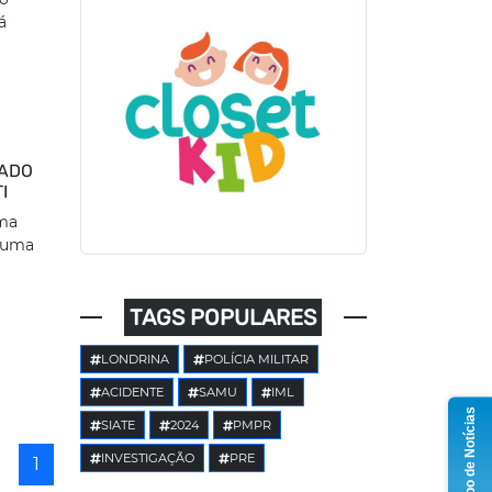
á
ADO
I
ma
 uma
TAGS POPULARES
LONDRINA
POLÍCIA MILITAR
ACIDENTE
SAMU
IML
Grupo de Notícias
SIATE
2024
PMPR
INVESTIGAÇÃO
PRE
1