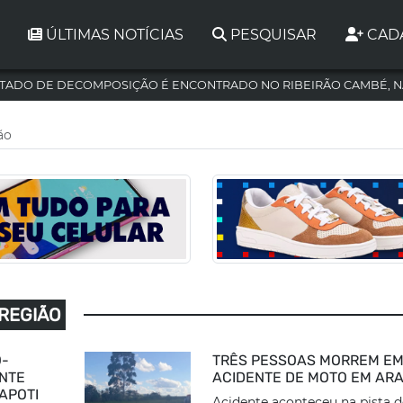
ÚLTIMAS NOTÍCIAS
PESQUISAR
CAD
TADO DE DECOMPOSIÇÃO É ENCONTRADO NO RIBEIRÃO CAMBÉ, N
ão
 REGIÃO
O-
TRÊS PESSOAS MORREM E
NTE
ACIDENTE DE MOTO EM ARA
APOTI
Acidente aconteceu na pista 