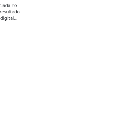
ciada no
 resultado
igital...