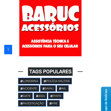
1
TAGS POPULARES
LONDRINA
POLÍCIA MILITAR
ACIDENTE
SAMU
IML
Grupo de Notícias
SIATE
2024
PMPR
INVESTIGAÇÃO
PRE