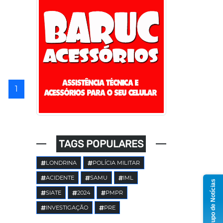
1
TAGS POPULARES
LONDRINA
POLÍCIA MILITAR
ACIDENTE
SAMU
IML
Grupo de Notícias
SIATE
2024
PMPR
INVESTIGAÇÃO
PRE