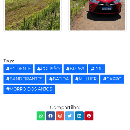
Tags:
ACIDENTE
COLISÃO
BR 369
PRF
BANDEIRANTES
BATIDA
MULHER
CARRO
MORRO DOS ANJOS
Compartilhe: