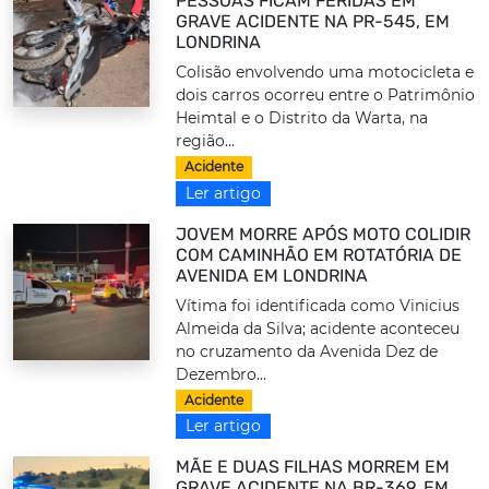
PESSOAS FICAM FERIDAS EM
GRAVE ACIDENTE NA PR-545, EM
LONDRINA
Colisão envolvendo uma motocicleta e
dois carros ocorreu entre o Patrimônio
Heimtal e o Distrito da Warta, na
região...
Acidente
Ler artigo
JOVEM MORRE APÓS MOTO COLIDIR
COM CAMINHÃO EM ROTATÓRIA DE
AVENIDA EM LONDRINA
Vítima foi identificada como Vinicius
Almeida da Silva; acidente aconteceu
no cruzamento da Avenida Dez de
Dezembro...
Acidente
Ler artigo
MÃE E DUAS FILHAS MORREM EM
GRAVE ACIDENTE NA BR-369, EM