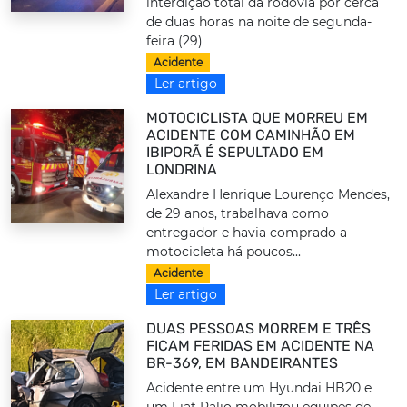
interdição total da rodovia por cerca
de duas horas na noite de segunda-
feira (29)
Acidente
Ler artigo
MOTOCICLISTA QUE MORREU EM
ACIDENTE COM CAMINHÃO EM
IBIPORÃ É SEPULTADO EM
LONDRINA
Alexandre Henrique Lourenço Mendes,
de 29 anos, trabalhava como
entregador e havia comprado a
motocicleta há poucos...
Acidente
Ler artigo
DUAS PESSOAS MORREM E TRÊS
FICAM FERIDAS EM ACIDENTE NA
BR-369, EM BANDEIRANTES
Acidente entre um Hyundai HB20 e