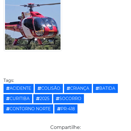
Tags:
ACIDENTE
COLISÃO
CRIANÇA
BATIDA
CURITIBA
2025
SOCORRO
CONTORNO NORTE
PR-418
Compartilhe: