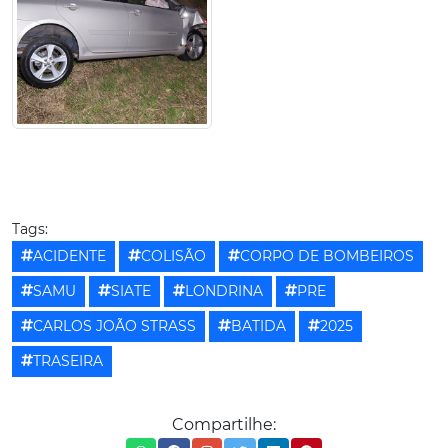
Tags:
ACIDENTE
COLISÃO
CORPO DE BOMBEIROS
SAMU
SIATE
LONDRINA
PRE
CARLOS JOÃO STRASS
BATIDA
2025
TRASEIRA
Compartilhe: