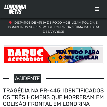
DISPAROS DE ARMA DE FOGO MOBILIZAM POLÍCIA E
BOMBEIROS NO CENTRO DE LONDRINA; VÍTIMA BALEADA
DESAPARECE
ACIDENTE
TRAGÉDIA NA PR-445: IDENTIFICADOS
OS TRÊS HOMENS QUE MORRERAM EM
COLISÃO FRONTAL EM LONDRINA