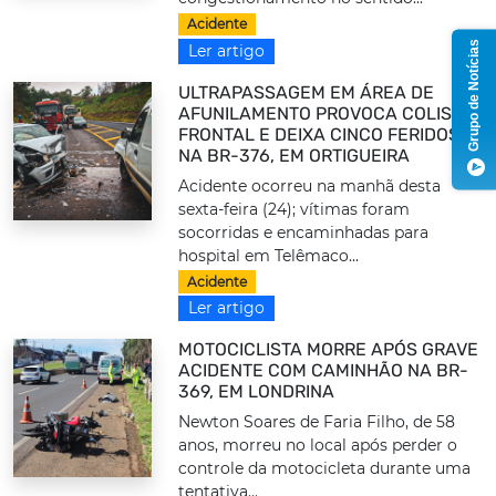
Acidente
Grupo de Notícias
Ler artigo
ULTRAPASSAGEM EM ÁREA DE
AFUNILAMENTO PROVOCA COLISÃO
FRONTAL E DEIXA CINCO FERIDOS
NA BR-376, EM ORTIGUEIRA
Acidente ocorreu na manhã desta
sexta-feira (24); vítimas foram
socorridas e encaminhadas para
hospital em Telêmaco...
Acidente
Ler artigo
MOTOCICLISTA MORRE APÓS GRAVE
ACIDENTE COM CAMINHÃO NA BR-
369, EM LONDRINA
Newton Soares de Faria Filho, de 58
anos, morreu no local após perder o
controle da motocicleta durante uma
tentativa...