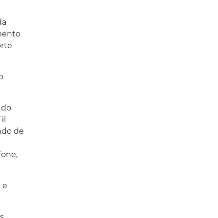
da
mento
orte
o
 do
il
ndo de
fone,
 e
s