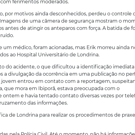
os com ferimentos moderados.
o, por motivos ainda desconhecidos, perdeu o controle 
l. Imagens de uma câmera de segurança mostram o mo
s antes de atingir os anteparos com força. A batida de f
ruído.
e um médico, foram acionadas, mas Erik morreu ainda n
dos ao Hospital Universitário de Londrina.
do acidente, o que dificultou a identificação imediata
ós a divulgação da ocorrência em uma publicação no perf
do jovem entrou em contato com a reportagem, suspeita
lia, que mora em Ibiporã, estava preocupada com o
 ontem e havia tentado contato diversas vezes por tele
cruzamento das informações.
tífica de Londrina para realizar os procedimentos de praxe
das pela Polícia Civil. Até o momento, não há informaçõe