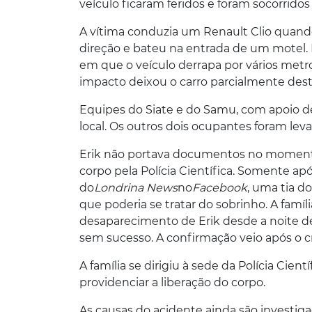
veículo ficaram feridos e foram socorrid
A vítima conduzia um Renault Clio quand
direção e bateu na entrada de um mote
em que o veículo derrapa por vários metro
impacto deixou o carro parcialmente dest
Equipes do Siate e do Samu, com apoio d
local. Os outros dois ocupantes foram leva
Erik não portava documentos no momento 
corpo pela Polícia Científica. Somente ap
do
Londrina News
no
Facebook
, uma tia 
que poderia se tratar do sobrinho. A famí
desaparecimento de Erik desde a noite de
sem sucesso. A confirmação veio após o 
A família se dirigiu à sede da Polícia Cien
providenciar a liberação do corpo.
As causas do acidente ainda são investiga