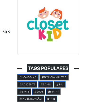
7431
TAGS POPULARES
LONDRINA
POLÍCIA MILITAR
ACIDENTE
SAMU
IML
SIATE
2024
PMPR
INVESTIGAÇÃO
PRE