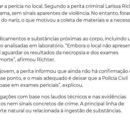
ar a perícia no local. Segundo a perita criminal Larissa Ric
ama, sem sinais aparentes de violência. No entanto, for
do nariz, o que motivou a coleta de materiais e a neces
dicamentos e substâncias próximas ao corpo, incluindo
o analisadas em laboratório. “Embora o local não aprese
al aguardar os resultados da necropsia e dos exames
morte”, afirmou Richter.
jovem, a perita informou que ainda não há confirmação of
e ponto, e o mais adequado é deixar que a Polícia Civil
ase em exames periciais”, explicou.
tigações com base nos laudos técnicos e nas evidências
s nem sinais concretos de crime. A principal linha de
te natural ou relacionada à ingestão de substâncias.