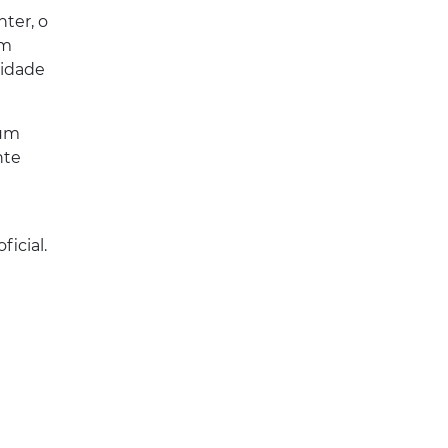
hter, o
am
sidade
 um
nte
icial.