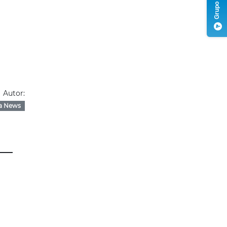
Autor:
a News