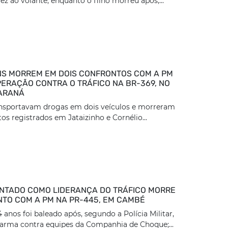
z ao volante, enquanto o filho morreu após,...
S MORREM EM DOIS CONFRONTOS COM A PM
ERAÇÃO CONTRA O TRÁFICO NA BR-369, NO
ARANÁ
ansportavam drogas em dois veículos e morreram
os registrados em Jataizinho e Cornélio...
TADO COMO LIDERANÇA DO TRÁFICO MORRE
TO COM A PM NA PR-445, EM CAMBÉ
nos foi baleado após, segundo a Polícia Militar,
arma contra equipes da Companhia de Choque;...