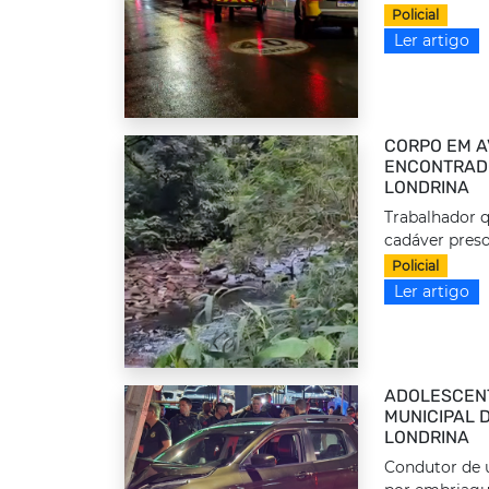
Policial
Ler artigo
CORPO EM A
ENCONTRADO
LONDRINA
Trabalhador q
cadáver preso
Policial
Ler artigo
ADOLESCEN
MUNICIPAL 
LONDRINA
Condutor de u