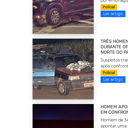
por embriague
Policial
Ler artigo
TRÊS HOMEN
DURANTE OP
NORTE DO P
Suspeitos tr
após confront
Policial
Ler artigo
HOMEM APON
EM CONFRON
Homem de 34 a
apontar uma 