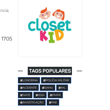
ncia,
1705
TAGS POPULARES
LONDRINA
POLÍCIA MILITAR
ACIDENTE
SAMU
IML
SIATE
2024
PMPR
INVESTIGAÇÃO
PRE