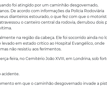
uando foi atingido por um caminhão desgovernado,
1 anos. De acordo com informações da Polícia Rodoviária
eus dianteiros estourado, o que fez com que o motorist
atravessou o canteiro central da rodovia, derrubou dois 
vítima.
lmente na região da cabeça. Ele foi socorrido ainda no l
 levado em estado crítico ao Hospital Evangélico, onde
as não resistiu aos ferimentos.
erça-feira, no Cemitério João XVIII, em Londrina, sob for
o acidente.
omento em que o caminhão desgovernado invade a pis