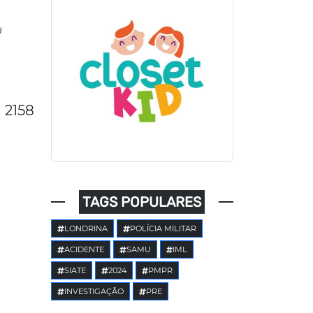
a
2158
TAGS POPULARES
LONDRINA
POLÍCIA MILITAR
ACIDENTE
SAMU
IML
SIATE
2024
PMPR
INVESTIGAÇÃO
PRE