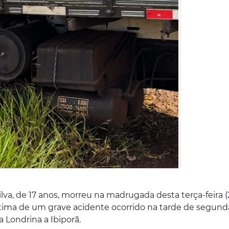
lva, de 17 anos, morreu na madrugada desta terça-feira (
vítima de um grave acidente ocorrido na tarde de segunda
a Londrina a Ibiporã.