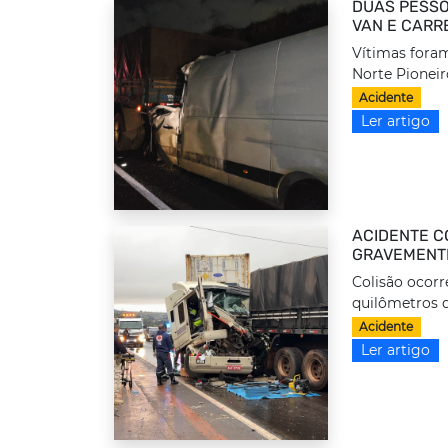
DUAS PESSO
VAN E CARR
Vítimas foram
Norte Pioneir
Acidente
Ler artigo
ACIDENTE C
GRAVEMENTE
Colisão ocorr
quilômetros d
Acidente
Ler artigo