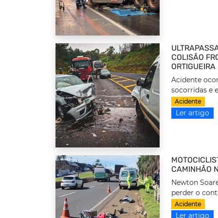
ULTRAPASSA
COLISÃO FRO
ORTIGUEIRA
Acidente ocor
socorridas e 
Acidente
Ler artigo
MOTOCICLIS
CAMINHÃO N
Newton Soares
perder o cont
Acidente
Ler artigo