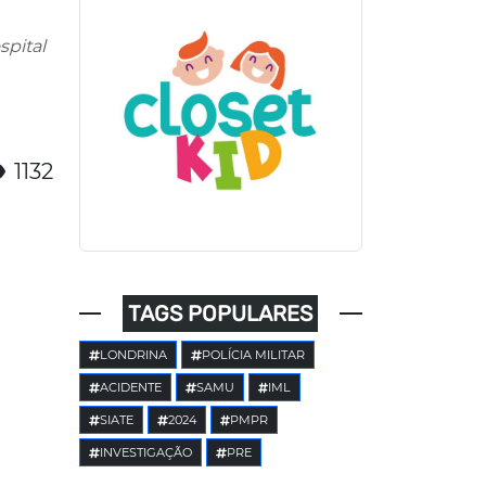
spital
1132
TAGS POPULARES
LONDRINA
POLÍCIA MILITAR
ACIDENTE
SAMU
IML
SIATE
2024
PMPR
INVESTIGAÇÃO
PRE