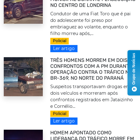
NO CENTRO DE LONDRINA
Condutor de uma Fiat Toro que é pai
do adolescente foi preso por
embriaguez ao volante, enquanto o
filho morreu após,...
Policial
Ler artigo
Grupo de Notícias
TRÊS HOMENS MORREM EM DOIS
CONFRONTOS COM A PM DURANTE
OPERAÇÃO CONTRA O TRÁFICO NA
BR-369, NO NORTE DO PARANÁ
Suspeitos transportavam drogas em
dois veículos e morreram após
confrontos registrados em Jataizinho
e Cornélio...
Policial
Ler artigo
HOMEM APONTADO COMO
LIDERANÇA DO TRÁFICO MORRE EM