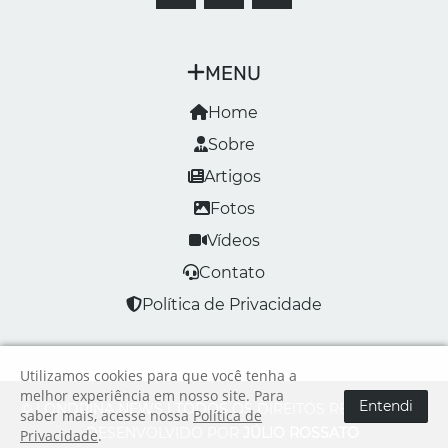
MENU
Home
Sobre
Artigos
Fotos
Vídeos
Contato
Política de Privacidade
Utilizamos cookies para que você tenha a
melhor experiência em nosso site. Para
Entendi
© LONDRINA NEWS | TODOS OS DIREITOS RESERVADOS
saber mais, acesse nossa
Política de
DESENVOLVIDO POR
JÚLIO ROSSATO
Privacidade
.