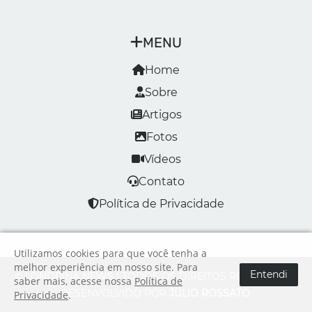
MENU
Home
Sobre
Artigos
Fotos
Vídeos
Contato
Política de Privacidade
Utilizamos cookies para que você tenha a
melhor experiência em nosso site. Para
Entendi
© LONDRINA NEWS | TODOS OS DIREITOS RESERVADOS
saber mais, acesse nossa
Política de
DESENVOLVIDO POR
JÚLIO ROSSATO
Privacidade
.