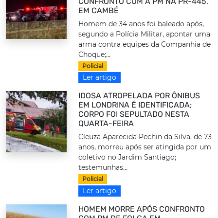
CONFRONTO COM A PM NA PR-445,
EM CAMBÉ
Homem de 34 anos foi baleado após,
segundo a Polícia Militar, apontar uma
arma contra equipes da Companhia de
Choque;...
Policial
Ler artigo
IDOSA ATROPELADA POR ÔNIBUS
EM LONDRINA É IDENTIFICADA;
CORPO FOI SEPULTADO NESTA
QUARTA-FEIRA
Cleuza Aparecida Pechin da Silva, de 73
anos, morreu após ser atingida por um
coletivo no Jardim Santiago;
testemunhas...
Policial
Ler artigo
HOMEM MORRE APÓS CONFRONTO