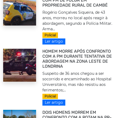
COM PM DE FOLGA EM
PROPRIEDADE RURAL DE CAMBÉ
Rogério Gonçalves Siqueira, de 43
anos, morreu no local após reagir à
abordagem, segundo a Polícia Militar.
Arma...
Policial
Ler artigo
HOMEM MORRE APÓS CONFRONTO
COM A PM DURANTE TENTATIVA DE
ABORDAGEM NA ZONA LESTE DE
LONDRINA
Suspeito de 36 anos chegou a ser
socorrido e encaminhado ao Hospital
Universitário, mas não resistiu aos
ferimentos;...
Policial
Ler artigo
DOIS HOMENS MORREM EM
CONFRONTO COM A ROTAM NA PR-