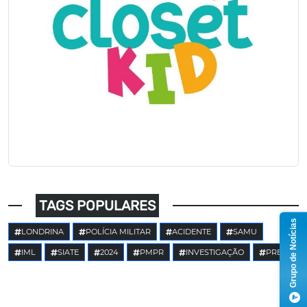
TAGS POPULARES
Grupo de Notícias
LONDRINA
POLÍCIA MILITAR
ACIDENTE
SAMU
IML
SIATE
2024
PMPR
INVESTIGAÇÃO
PRE