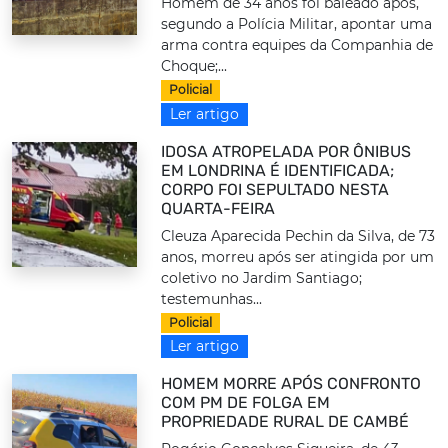
Homem de 34 anos foi baleado após,
segundo a Polícia Militar, apontar uma
arma contra equipes da Companhia de
Choque;...
Policial
Ler artigo
IDOSA ATROPELADA POR ÔNIBUS
EM LONDRINA É IDENTIFICADA;
CORPO FOI SEPULTADO NESTA
QUARTA-FEIRA
Cleuza Aparecida Pechin da Silva, de 73
anos, morreu após ser atingida por um
coletivo no Jardim Santiago;
testemunhas...
Policial
Ler artigo
HOMEM MORRE APÓS CONFRONTO
COM PM DE FOLGA EM
PROPRIEDADE RURAL DE CAMBÉ