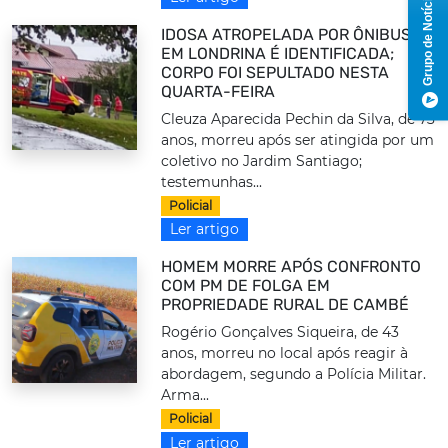
Grupo de Notícias
IDOSA ATROPELADA POR ÔNIBUS
EM LONDRINA É IDENTIFICADA;
CORPO FOI SEPULTADO NESTA
QUARTA-FEIRA
Cleuza Aparecida Pechin da Silva, de 73
anos, morreu após ser atingida por um
coletivo no Jardim Santiago;
testemunhas...
Policial
Ler artigo
HOMEM MORRE APÓS CONFRONTO
COM PM DE FOLGA EM
PROPRIEDADE RURAL DE CAMBÉ
Rogério Gonçalves Siqueira, de 43
anos, morreu no local após reagir à
abordagem, segundo a Polícia Militar.
Arma...
Policial
Ler artigo