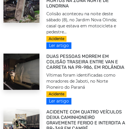
MORTOS NA ZONA NORTE DE
LONDRINA
Colisão aconteceu na noite deste
sábado (8), no Jardim Nova Olinda;
casal que estava em motocicleta e
pedestre...
Acidente
Ler artigo
DUAS PESSOAS MORREM EM
COLISÃO TRASEIRA ENTRE VAN E
CARRETA NA PR-986, EM ROLÂNDIA
Vítimas foram identificadas como
moradores de Jaboti, no Norte
Pioneiro do Paraná
Acidente
Ler artigo
ACIDENTE COM QUATRO VEÍCULOS
DEIXA CAMINHONEIRO
GRAVEMENTE FERIDO E INTERDITA A
BR-369 EM CAMBÉ