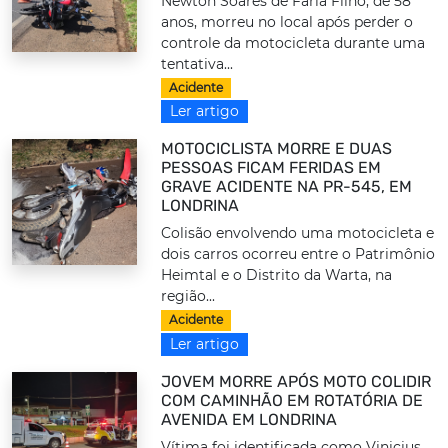
Newton Soares de Faria Filho, de 58
anos, morreu no local após perder o
controle da motocicleta durante uma
tentativa...
Acidente
Ler artigo
MOTOCICLISTA MORRE E DUAS
PESSOAS FICAM FERIDAS EM
GRAVE ACIDENTE NA PR-545, EM
LONDRINA
Colisão envolvendo uma motocicleta e
dois carros ocorreu entre o Patrimônio
Heimtal e o Distrito da Warta, na
região...
Acidente
Ler artigo
JOVEM MORRE APÓS MOTO COLIDIR
COM CAMINHÃO EM ROTATÓRIA DE
AVENIDA EM LONDRINA
Vítima foi identificada como Vinicius