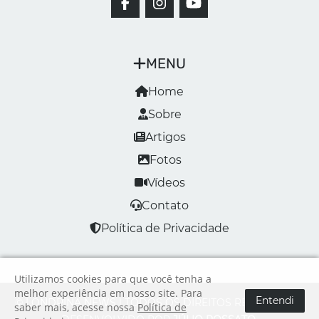
MENU
Home
Sobre
Artigos
Fotos
Vídeos
Contato
Política de Privacidade
Utilizamos cookies para que você tenha a
melhor experiência em nosso site. Para
Entendi
© LONDRINA NEWS | TODOS OS DIREITOS RESERVADOS
saber mais, acesse nossa
Política de