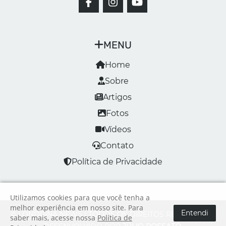
MENU
Home
Sobre
Artigos
Fotos
Vídeos
Contato
Política de Privacidade
Utilizamos cookies para que você tenha a
melhor experiência em nosso site. Para
Entendi
© LONDRINA NEWS | TODOS OS DIREITOS RESERVADOS
saber mais, acesse nossa
Política de