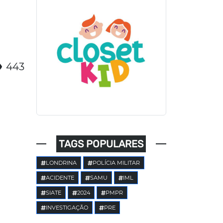
443
TAGS POPULARES
LONDRINA
POLÍCIA MILITAR
ACIDENTE
SAMU
IML
SIATE
2024
PMPR
INVESTIGAÇÃO
PRE