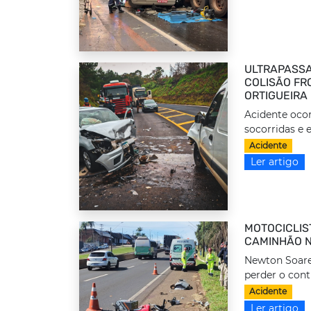
ULTRAPASSA
COLISÃO FRO
ORTIGUEIRA
Acidente ocor
socorridas e 
Acidente
Ler artigo
MOTOCICLIS
CAMINHÃO N
Newton Soares
perder o cont
Acidente
Ler artigo