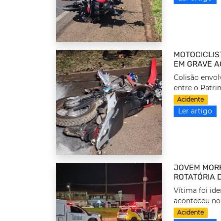
MOTOCICLIS
EM GRAVE A
Colisão envol
entre o Patrim
Acidente
Ler artigo
JOVEM MORR
ROTATÓRIA 
Vítima foi id
aconteceu no
Acidente