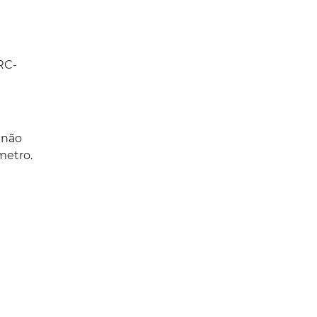
RC-
 não
metro.