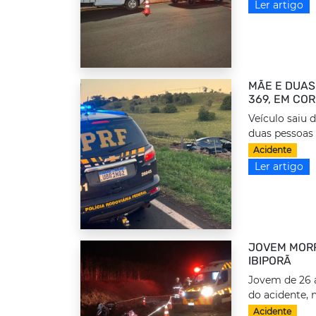
Ler artigo
MÃE E DUAS
369, EM CO
Veículo saiu 
duas pessoas 
Acidente
Ler artigo
JOVEM MORR
IBIPORÃ
Jovem de 26 a
do acidente, 
Acidente