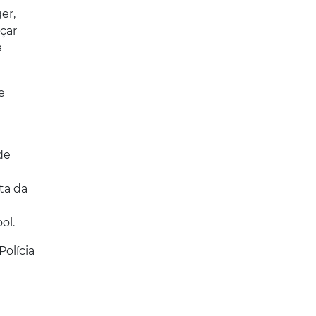
er,
çar
a
e
e
de
ta da
ol.
olícia