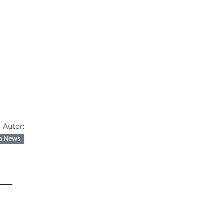
Autor:
a News