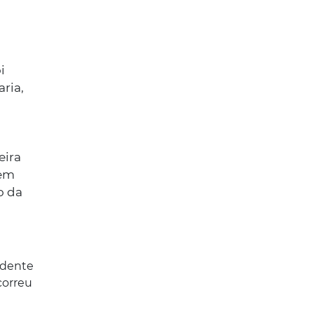
i
aria,
eira
em
o da
idente
correu