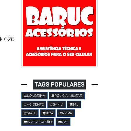
626
TAGS POPULARES
LONDRINA
POLÍCIA MILITAR
ACIDENTE
SAMU
IML
SIATE
2024
PMPR
INVESTIGAÇÃO
PRE