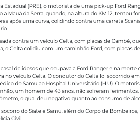
a Estadual (PRE), o motorista de uma pick-up Ford Rang
 a Mauá da Serra, quando, na altura do KM 12, tentou for
s após uma curva, colidindo contra uma carreta Scani
rio.
ssada contra um veículo Celta, com placas de Cambé, qu
ida, o Celta colidiu com um caminhão Ford, com placas d
 casal de idosos que ocupava a Ford Ranger e na morte 
 no veículo Celta. O condutor do Celta foi socorrido em
dico do Samu ao Hospital Universitário (H.U). O motoris
minhão, um homem de 43 anos, não sofreram ferimentos.
metro, o qual deu negativo quanto ao consumo de álco
 socorro do Siate e Samu, além do Corpo de Bombeiros, P
cia Civil.