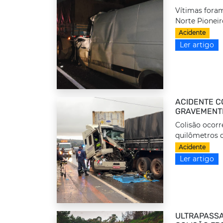
Vítimas foram
Norte Pioneir
Acidente
Ler artigo
ACIDENTE C
GRAVEMENTE
Colisão ocorr
quilômetros d
Acidente
Ler artigo
ULTRAPASSA