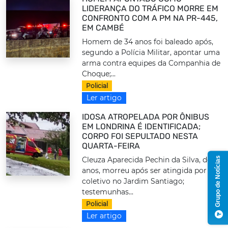
LIDERANÇA DO TRÁFICO MORRE EM
CONFRONTO COM A PM NA PR-445,
EM CAMBÉ
Homem de 34 anos foi baleado após,
segundo a Polícia Militar, apontar uma
arma contra equipes da Companhia de
Choque;...
Policial
Ler artigo
IDOSA ATROPELADA POR ÔNIBUS
EM LONDRINA É IDENTIFICADA;
CORPO FOI SEPULTADO NESTA
QUARTA-FEIRA
Grupo de Notícias
Cleuza Aparecida Pechin da Silva, de 73
anos, morreu após ser atingida por um
coletivo no Jardim Santiago;
testemunhas...
Policial
Ler artigo