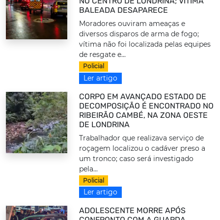
NO CENTRO DE LONDRINA; VÍTIMA
BALEADA DESAPARECE
Moradores ouviram ameaças e
diversos disparos de arma de fogo;
vítima não foi localizada pelas equipes
de resgate e...
Policial
Ler artigo
CORPO EM AVANÇADO ESTADO DE
DECOMPOSIÇÃO É ENCONTRADO NO
RIBEIRÃO CAMBÉ, NA ZONA OESTE
DE LONDRINA
Trabalhador que realizava serviço de
roçagem localizou o cadáver preso a
um tronco; caso será investigado
pela...
Policial
Ler artigo
ADOLESCENTE MORRE APÓS
CONFRONTO COM A GUARDA