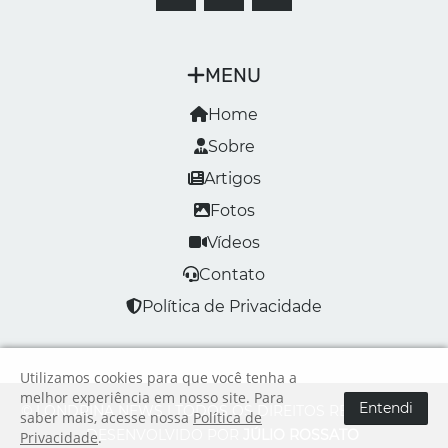
MENU
Home
Sobre
Artigos
Fotos
Vídeos
Contato
Política de Privacidade
Utilizamos cookies para que você tenha a
melhor experiência em nosso site. Para
Entendi
© LONDRINA NEWS | TODOS OS DIREITOS RESERVADOS
saber mais, acesse nossa
Política de
DESENVOLVIDO POR
JÚLIO ROSSATO
Privacidade
.