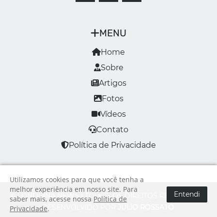
MENU
Home
Sobre
Artigos
Fotos
Vídeos
Contato
Política de Privacidade
Utilizamos cookies para que você tenha a
melhor experiência em nosso site. Para
Entendi
© LONDRINA NEWS | TODOS OS DIREITOS RESERVADOS
saber mais, acesse nossa
Política de
DESENVOLVIDO POR
JÚLIO ROSSATO
Privacidade
.