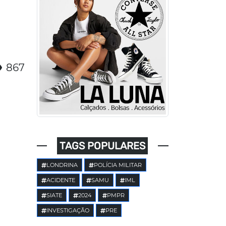
867
TAGS POPULARES
LONDRINA
POLÍCIA MILITAR
ACIDENTE
SAMU
IML
SIATE
2024
PMPR
INVESTIGAÇÃO
PRE