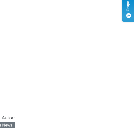
Autor:
a News