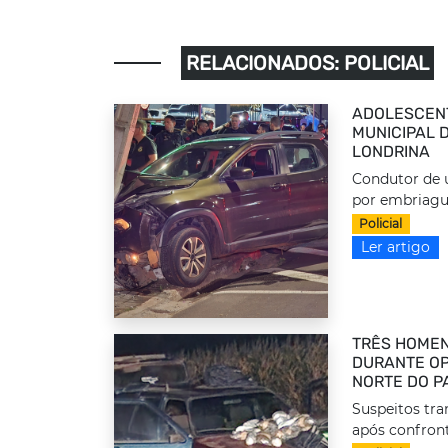
RELACIONADOS: POLICIAL
ADOLESCEN
MUNICIPAL 
LONDRINA
Condutor de u
por embriague
Policial
Ler artigo
TRÊS HOMEN
DURANTE OP
NORTE DO P
Suspeitos tr
após confront