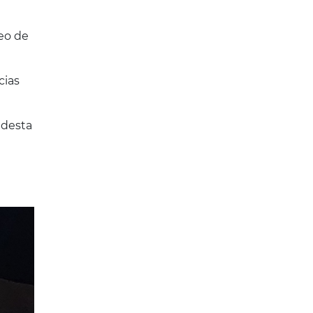
eo de
cias
 desta