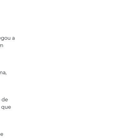
egou a
em
ma,
 de
m que
de