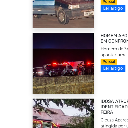
Policial
Ler artigo
HOMEM APON
EM CONFRON
Homem de 34 a
apontar uma 
Policial
Ler artigo
IDOSA ATRO
IDENTIFICA
FEIRA
Cleuza Aparec
atingida por 