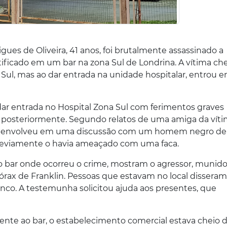
gues de Oliveira, 41 anos, foi brutalmente assassinado a
ificado em um bar na zona Sul de Londrina. A vítima ch
a Sul, mas ao dar entrada na unidade hospitalar, entrou 
in dar entrada no Hospital Zona Sul com ferimentos graves
r posteriormente. Segundo relatos de uma amiga da víti
 se envolveu em uma discussão com um homem negro de
previamente o havia ameaçado com uma faca.
bar onde ocorreu o crime, mostram o agressor, munido
tórax de Franklin. Pessoas que estavam no local dissera
nco. A testemunha solicitou ajuda aos presentes, que
te ao bar, o estabelecimento comercial estava cheio 