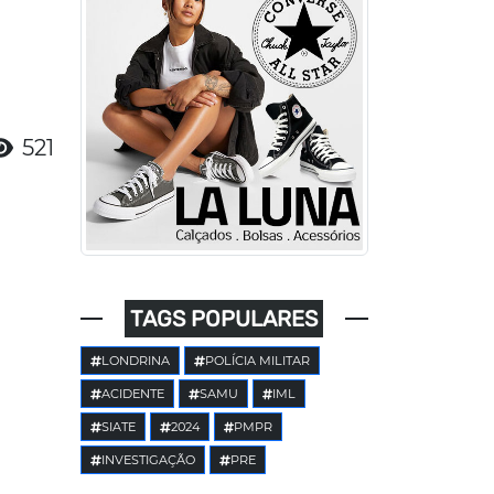
521
TAGS POPULARES
LONDRINA
POLÍCIA MILITAR
ACIDENTE
SAMU
IML
SIATE
2024
PMPR
INVESTIGAÇÃO
PRE