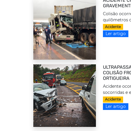
ACIDENTE C
GRAVEMENTE
Colisão ocorr
quilômetros d
Acidente
Ler artigo
ULTRAPASSA
COLISÃO FRO
ORTIGUEIRA
Acidente ocor
socorridas e 
Acidente
Ler artigo