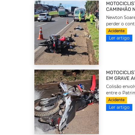
MOTOCICLIS
CAMINHÃO N
Newton Soares
perder o cont
Acidente
Ler artigo
MOTOCICLIS
EM GRAVE A
Colisão envol
entre o Patrim
Acidente
Ler artigo