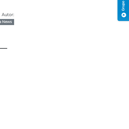
Autor:
a News