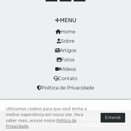
MENU
Home
Sobre
Artigos
Fotos
Vídeos
Contato
Política de Privacidade
Utilizamos cookies para que você tenha a
melhor experiência em nosso site. Para
Entendi
© LONDRINA NEWS | TODOS OS DIREITOS RESERVADOS
saber mais, acesse nossa
Política de
DESENVOLVIDO POR
JÚLIO ROSSATO
Privacidade
.