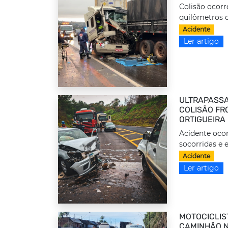
Colisão ocorr
quilômetros d
Acidente
Ler artigo
ULTRAPASSA
COLISÃO FRO
ORTIGUEIRA
Acidente ocor
socorridas e 
Acidente
Ler artigo
MOTOCICLIS
CAMINHÃO N