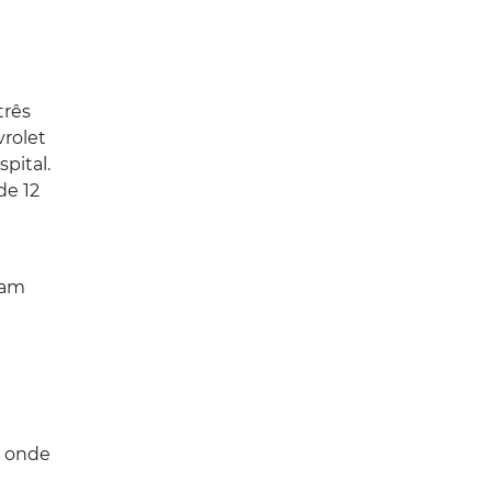
três
vrolet
pital.
de 12
ram
, onde