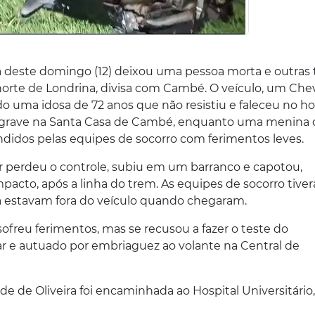
este domingo (12) deixou uma pessoa morta e outras 
 norte de Londrina, divisa com Cambé. O veículo, um Che
do uma idosa de 72 anos que não resistiu e faleceu no hos
 grave na Santa Casa de Cambé, enquanto uma menina 
didos pelas equipes de socorro com ferimentos leves.
 perdeu o controle, subiu em um barranco e capotou,
pacto, após a linha do trem. As equipes de socorro tive
 já estavam fora do veículo quando chegaram.
 sofreu ferimentos, mas se recusou a fazer o teste do
itar e autuado por embriaguez ao volante na Central de
de de Oliveira foi encaminhada ao Hospital Universitário