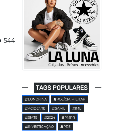
544
TAGS POPULARES
LONDRINA
POLÍCIA MILITAR
ACIDENTE
SAMU
IML
SIATE
2024
PMPR
INVESTIGAÇÃO
PRE