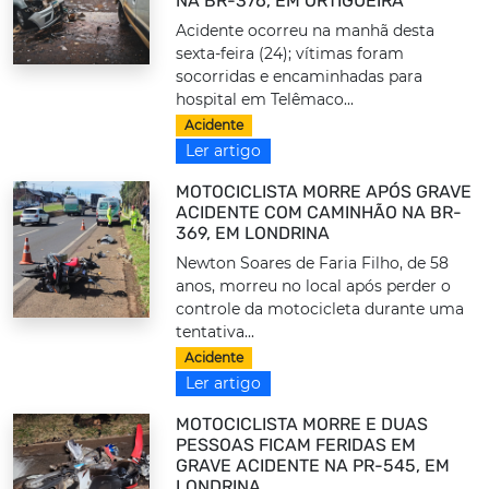
NA BR-376, EM ORTIGUEIRA
Acidente ocorreu na manhã desta
sexta-feira (24); vítimas foram
socorridas e encaminhadas para
hospital em Telêmaco...
Acidente
Ler artigo
MOTOCICLISTA MORRE APÓS GRAVE
ACIDENTE COM CAMINHÃO NA BR-
369, EM LONDRINA
Newton Soares de Faria Filho, de 58
anos, morreu no local após perder o
controle da motocicleta durante uma
tentativa...
Acidente
Ler artigo
MOTOCICLISTA MORRE E DUAS
PESSOAS FICAM FERIDAS EM
GRAVE ACIDENTE NA PR-545, EM
LONDRINA