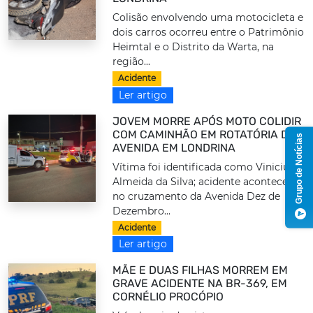
Colisão envolvendo uma motocicleta e
dois carros ocorreu entre o Patrimônio
Heimtal e o Distrito da Warta, na
região...
Acidente
Ler artigo
JOVEM MORRE APÓS MOTO COLIDIR
COM CAMINHÃO EM ROTATÓRIA DE
Grupo de Notícias
AVENIDA EM LONDRINA
Vítima foi identificada como Vinicius
Almeida da Silva; acidente aconteceu
no cruzamento da Avenida Dez de
Dezembro...
Acidente
Ler artigo
MÃE E DUAS FILHAS MORREM EM
GRAVE ACIDENTE NA BR-369, EM
CORNÉLIO PROCÓPIO