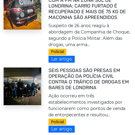
COM A PM NA ZONA SUL DE
LONDRINA; CARRO FURTADO É
RECUPERADO E MAIS DE 75 KG DE
MACONHA SÃO APREENDIDOS
Suspeito de 26 anos reagiu à
abordagem da Companhia de Choque,
segundo a Polícia Militar. Além das
drogas, uma arma...
Policial
Ler artigo
SEIS PESSOAS SÃO PRESAS EM
OPERAÇÃO DA POLÍCIA CIVIL
CONTRA O TRÁFICO DE DROGAS EM
BARES DE LONDRINA
Ação ocorreu em três
estabelecimentos investigados por
funcionarem como pontos de venda
de entorpecentes e resultou...
Policial
Ler artigo