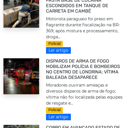
PASTA BASE DE COCAÍNA
ESCONDIDOS EM TANQUE DE
CARRETA EM CAMBÉ
Motorista paraguaio foi preso em
flagrante durante fiscalização na BR-
369; após mistura e processamento,
droga...
Policial
Ler artigo
DISPAROS DE ARMA DE FOGO
MOBILIZAM POLÍCIA E BOMBEIROS
NO CENTRO DE LONDRINA; VÍTIMA
BALEADA DESAPARECE
Moradores ouviram ameaças e
diversos disparos de arma de fogo;
vítima não foi localizada pelas equipes
de resgate e...
Policial
Ler artigo
CORPO EM AVANÇADO ESTADO DE