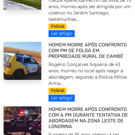
Cleuza Aparecida Pechin da Silva, de 73
anos, morreu após ser atingida por um
coletivo no Jardim Santiago;
testemunhas...
Policial
Ler artigo
HOMEM MORRE APÓS CONFRONTO
COM PM DE FOLGA EM
PROPRIEDADE RURAL DE CAMBÉ
Rogério Gonçalves Siqueira, de 43
anos, morreu no local após reagir à
abordagem, segundo a Polícia Militar.
Arma...
Policial
Ler artigo
HOMEM MORRE APÓS CONFRONTO
COM A PM DURANTE TENTATIVA DE
ABORDAGEM NA ZONA LESTE DE
LONDRINA
Suspeito de 36 anos chegou a ser