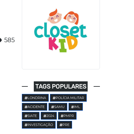
585
TAGS POPULARES
LONDRINA
POLÍCIA MILITAR
ACIDENTE
SAMU
IML
SIATE
2024
PMPR
INVESTIGAÇÃO
PRE