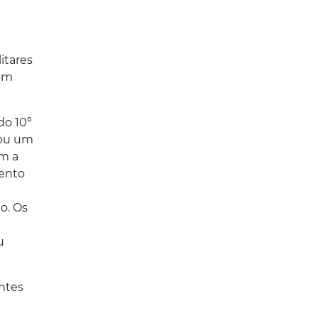
itares
Bom
do 10º
tou um
em a
mento
o. Os
u
antes