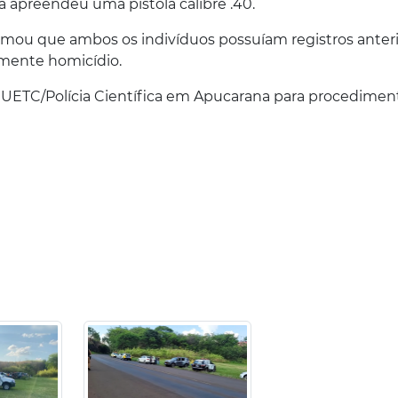
ia apreendeu uma pistola calibre .40.
mou que ambos os indivíduos possuíam registros anter
mente homicídio.
a UETC/Polícia Científica em Apucarana para procedimen