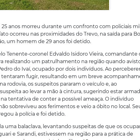
 25 anos morreu durante um confronto com policiais mil
 fato ocorreu nas proximidades do Trevo, na saída para 
ão, um homem de 29 anos foi detido.
lo Tenente-coronel Edvaldo Isidoro Vieira, comandante 
ava realizando um patrulhamento na região quando avis
Pedro do Ivaí, ocupado por dois indivíduos. Ao perceber
ulo tentaram fugir, resultando em um breve acompanha
a rodovia, os suspeitos pararam o veículo e, ao
speita ao levar a mão à cintura, sugerindo estar armad
 na tentativa de conter a possível ameaça. O indivíduo
não sobreviveu aos ferimentos e veio a óbito no local. Se
ou à polícia e foi detido.
rada uma balaclava, levantando suspeitas de que os ocup
ari e Sarandi, estivessem na região para a prática de