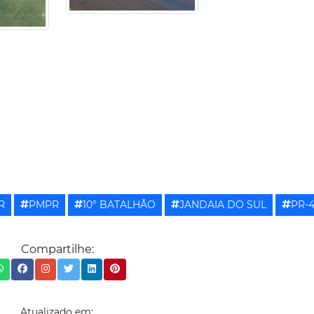
R
PMPR
10° BATALHÃO
JANDAIA DO SUL
PR-
Compartilhe:
Atualizado em: