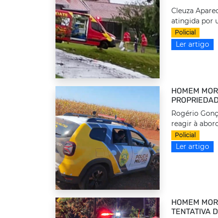
Cleuza Aparec
atingida por 
Policial
Ler artigo
HOMEM MORR
PROPRIEDAD
Rogério Gonça
reagir à abor
Policial
Ler artigo
HOMEM MOR
TENTATIVA 