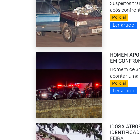
Suspeitos tr
após confront
Policial
Ler artigo
HOMEM APON
EM CONFRON
Homem de 34 a
apontar uma 
Policial
Ler artigo
IDOSA ATRO
IDENTIFICA
FEIRA