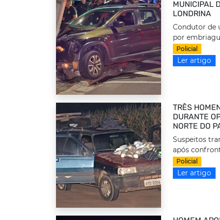
MUNICIPAL 
LONDRINA
Condutor de u
por embriague
Policial
Ler artigo
TRÊS HOMEN
DURANTE OP
NORTE DO P
Suspeitos tr
após confront
Policial
Ler artigo