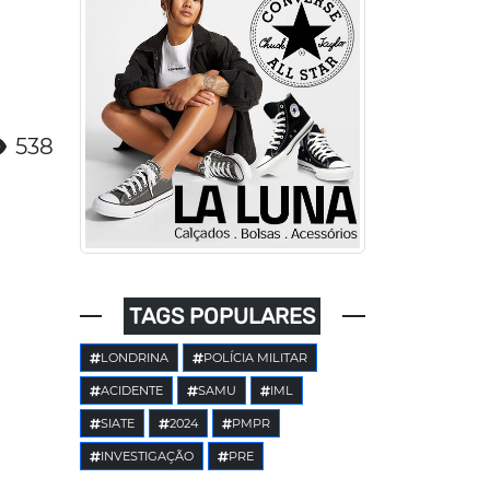
538
TAGS POPULARES
LONDRINA
POLÍCIA MILITAR
ACIDENTE
SAMU
IML
SIATE
2024
PMPR
INVESTIGAÇÃO
PRE