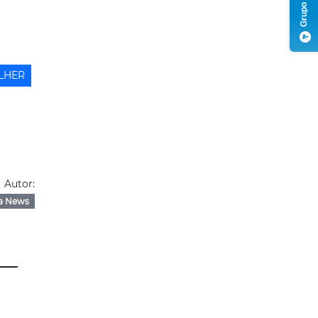
LHER
Autor:
a News