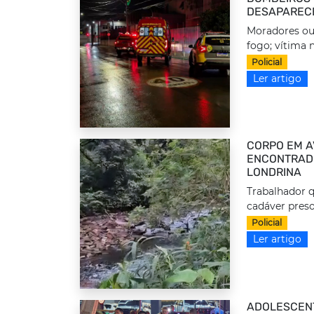
DESAPAREC
Moradores ou
fogo; vítima n
Policial
Ler artigo
CORPO EM A
ENCONTRADO
LONDRINA
Trabalhador q
cadáver preso
Policial
Ler artigo
ADOLESCEN