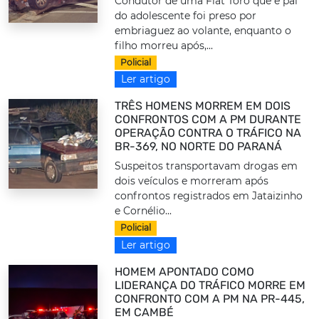
Condutor de uma Fiat Toro que é pai
do adolescente foi preso por
embriaguez ao volante, enquanto o
filho morreu após,...
Policial
Ler artigo
TRÊS HOMENS MORREM EM DOIS
CONFRONTOS COM A PM DURANTE
OPERAÇÃO CONTRA O TRÁFICO NA
BR-369, NO NORTE DO PARANÁ
Suspeitos transportavam drogas em
dois veículos e morreram após
confrontos registrados em Jataizinho
e Cornélio...
Policial
Ler artigo
HOMEM APONTADO COMO
LIDERANÇA DO TRÁFICO MORRE EM
CONFRONTO COM A PM NA PR-445,
EM CAMBÉ