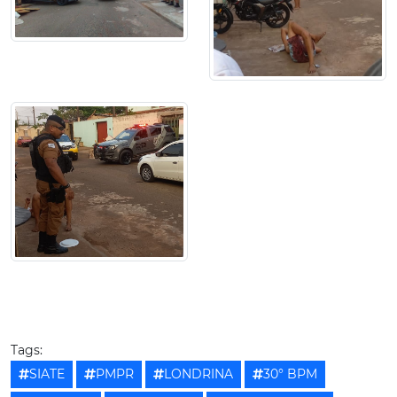
Tags:
SIATE
PMPR
LONDRINA
30° BPM