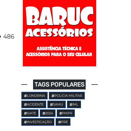
486
TAGS POPULARES
LONDRINA
POLÍCIA MILITAR
ACIDENTE
SAMU
IML
SIATE
2024
PMPR
INVESTIGAÇÃO
PRE