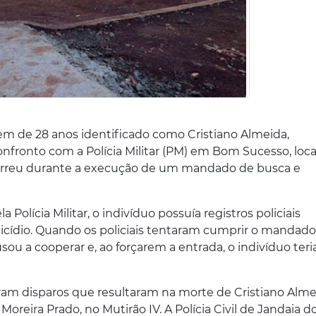
em de 28 anos identificado como Cristiano Almeida,
ronto com a Polícia Militar (PM) em Bom Sucesso, loca
correu durante a execução de um mandado de busca e
olícia Militar, o indivíduo possuía registros policiais
micídio. Quando os policiais tentaram cumprir o mandado
usou a cooperar e, ao forçarem a entrada, o indivíduo teri
aram disparos que resultaram na morte de Cristiano Alm
oreira Prado, no Mutirão IV. A Polícia Civil de Jandaia do