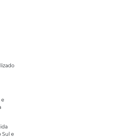
lizado
 e
a
eida
 Sul e