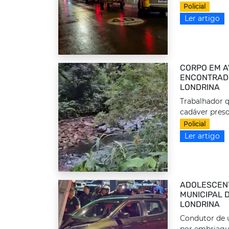
Policial
Ler artigo
CORPO EM A
ENCONTRADO
LONDRINA
Trabalhador q
cadáver preso
Policial
Ler artigo
ADOLESCEN
MUNICIPAL 
LONDRINA
Condutor de u