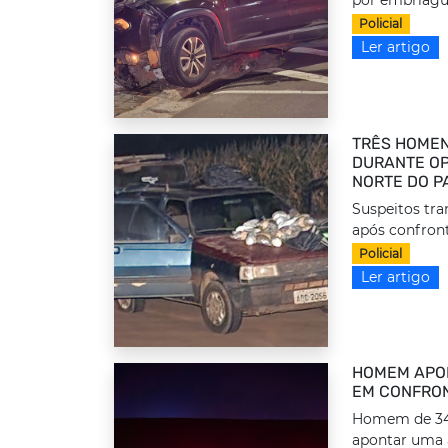
por embriague
Policial
Ler artigo
TRÊS HOMEN
DURANTE OP
NORTE DO P
Suspeitos tr
após confront
Policial
Ler artigo
HOMEM APON
EM CONFRON
Homem de 34 a
apontar uma 