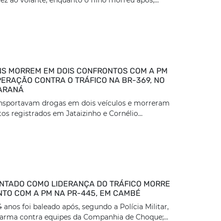
z ao volante, enquanto o filho morreu após,...
S MORREM EM DOIS CONFRONTOS COM A PM
ERAÇÃO CONTRA O TRÁFICO NA BR-369, NO
ARANÁ
ansportavam drogas em dois veículos e morreram
os registrados em Jataizinho e Cornélio...
TADO COMO LIDERANÇA DO TRÁFICO MORRE
TO COM A PM NA PR-445, EM CAMBÉ
nos foi baleado após, segundo a Polícia Militar,
arma contra equipes da Companhia de Choque;...