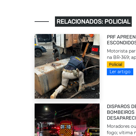
RELACIONADOS: POLICIAL
PRF APREEN
ESCONDIDOS
Motorista par
na BR-369; ap
Policial
Ler artigo
DISPAROS D
BOMBEIROS 
DESAPAREC
Moradores ou
fogo; vítima n