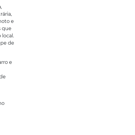
,
ária,
moto e
s que
local.
ipe de
arro e
 de
mo