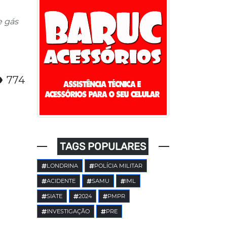
e gás
774
TAGS POPULARES
LONDRINA
POLÍCIA MILITAR
ACIDENTE
SAMU
IML
SIATE
2024
PMPR
INVESTIGAÇÃO
PRE