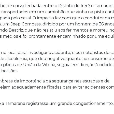
o de curva fechada entre o Distrito de Irerê e Tamarana
transportados em um caminhão que vinha na pista contr
ada pelo casal. O impacto fez com que o condutor da 
da, um Jeep Compass, dirigido por um homem de 36 ano
do Beatriz, que não resistiu aos ferimentos e morreu no 
ntos médios e foi prontamente encaminhado por uma equ
no local para investigar o acidente, e os motoristas do c
de alcoolemia, que deu negativo quanto ao consumo de
a placas de União da Vitória, seguia em direção à cidade
 botijões.
mbrete da importância da segurança nas estradas e da
stejam adequadamente fixadas para evitar acidentes co
do a Tamarana registrasse um grande congestionamento.