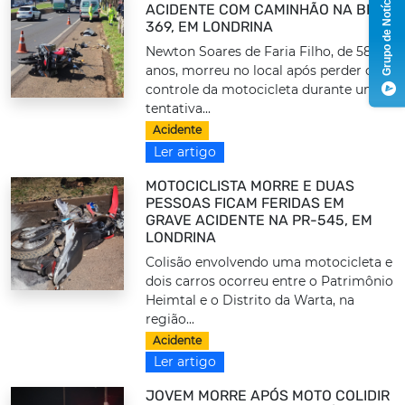
Grupo de Notícias
ACIDENTE COM CAMINHÃO NA BR-
369, EM LONDRINA
Newton Soares de Faria Filho, de 58
anos, morreu no local após perder o
controle da motocicleta durante uma
tentativa...
Acidente
Ler artigo
MOTOCICLISTA MORRE E DUAS
PESSOAS FICAM FERIDAS EM
GRAVE ACIDENTE NA PR-545, EM
LONDRINA
Colisão envolvendo uma motocicleta e
dois carros ocorreu entre o Patrimônio
Heimtal e o Distrito da Warta, na
região...
Acidente
Ler artigo
JOVEM MORRE APÓS MOTO COLIDIR