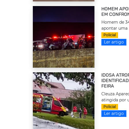
HOMEM APON
EM CONFRON
Homem de 34 a
apontar uma 
Policial
Ler artigo
IDOSA ATRO
IDENTIFICA
FEIRA
Cleuza Aparec
atingida por 
Policial
Ler artigo