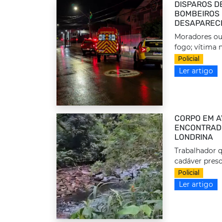
DISPAROS D
BOMBEIROS 
DESAPAREC
Moradores ou
fogo; vítima n
Policial
Ler artigo
CORPO EM A
ENCONTRADO
LONDRINA
Trabalhador q
cadáver preso
Policial
Ler artigo