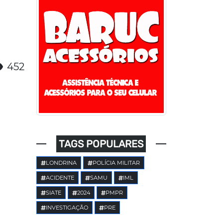
452
TAGS POPULARES
LONDRINA
POLÍCIA MILITAR
ACIDENTE
SAMU
IML
SIATE
2024
PMPR
INVESTIGAÇÃO
PRE