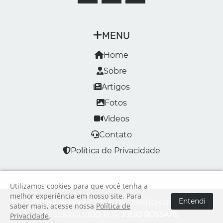
MENU
Home
Sobre
Artigos
Fotos
Vídeos
Contato
Política de Privacidade
Utilizamos cookies para que você tenha a
melhor experiência em nosso site. Para
Entendi
© LONDRINA NEWS | TODOS OS DIREITOS RESERVADOS
saber mais, acesse nossa
Política de
DESENVOLVIDO POR
JÚLIO ROSSATO
Privacidade
.