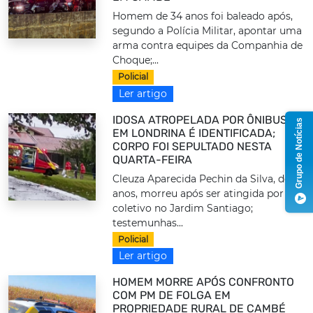
Homem de 34 anos foi baleado após,
segundo a Polícia Militar, apontar uma
arma contra equipes da Companhia de
Choque;...
Policial
Ler artigo
IDOSA ATROPELADA POR ÔNIBUS
Grupo de Notícias
EM LONDRINA É IDENTIFICADA;
CORPO FOI SEPULTADO NESTA
QUARTA-FEIRA
Cleuza Aparecida Pechin da Silva, de 73
anos, morreu após ser atingida por um
coletivo no Jardim Santiago;
testemunhas...
Policial
Ler artigo
HOMEM MORRE APÓS CONFRONTO
COM PM DE FOLGA EM
PROPRIEDADE RURAL DE CAMBÉ