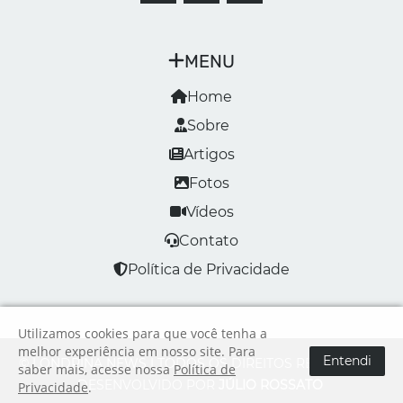
MENU
Home
Sobre
Artigos
Fotos
Vídeos
Contato
Política de Privacidade
Utilizamos cookies para que você tenha a
melhor experiência em nosso site. Para
Entendi
© LONDRINA NEWS | TODOS OS DIREITOS RESERVADOS
saber mais, acesse nossa
Política de
DESENVOLVIDO POR
JÚLIO ROSSATO
Privacidade
.