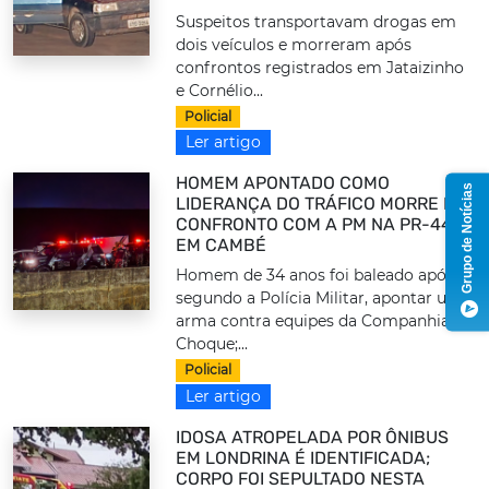
Suspeitos transportavam drogas em
dois veículos e morreram após
confrontos registrados em Jataizinho
e Cornélio...
Policial
Ler artigo
HOMEM APONTADO COMO
Grupo de Notícias
LIDERANÇA DO TRÁFICO MORRE EM
CONFRONTO COM A PM NA PR-445,
EM CAMBÉ
Homem de 34 anos foi baleado após,
segundo a Polícia Militar, apontar uma
arma contra equipes da Companhia de
Choque;...
Policial
Ler artigo
IDOSA ATROPELADA POR ÔNIBUS
EM LONDRINA É IDENTIFICADA;
CORPO FOI SEPULTADO NESTA