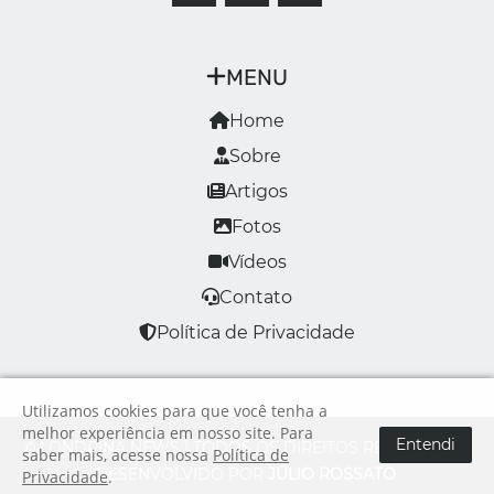
MENU
Home
Sobre
Artigos
Fotos
Vídeos
Contato
Política de Privacidade
Utilizamos cookies para que você tenha a
melhor experiência em nosso site. Para
Entendi
© LONDRINA NEWS | TODOS OS DIREITOS RESERVADOS
saber mais, acesse nossa
Política de
DESENVOLVIDO POR
JÚLIO ROSSATO
Privacidade
.