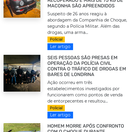
RECUPERADO E MAIS DE 75 KG DE
MACONHA SÃO APREENDIDOS
Suspeito de 26 anos reagiu à
abordagem da Companhia de Choque,
segundo a Polícia Militar. Além das
drogas, uma arma...
Policial
Ler artigo
SEIS PESSOAS SÃO PRESAS EM
OPERAÇÃO DA POLÍCIA CIVIL
CONTRA O TRÁFICO DE DROGAS EM
BARES DE LONDRINA
Ação ocorreu em três
estabelecimentos investigados por
funcionarem como pontos de venda
de entorpecentes e resultou...
Policial
Ler artigo
HOMEM MORRE APÓS CONFRONTO
COM O CHOQUE DURANTE