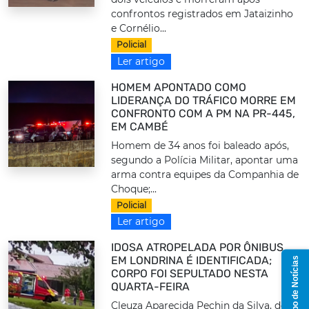
confrontos registrados em Jataizinho
e Cornélio...
Policial
Ler artigo
HOMEM APONTADO COMO
LIDERANÇA DO TRÁFICO MORRE EM
CONFRONTO COM A PM NA PR-445,
EM CAMBÉ
Homem de 34 anos foi baleado após,
segundo a Polícia Militar, apontar uma
arma contra equipes da Companhia de
Choque;...
Policial
Ler artigo
IDOSA ATROPELADA POR ÔNIBUS
EM LONDRINA É IDENTIFICADA;
Grupo de Notícias
CORPO FOI SEPULTADO NESTA
QUARTA-FEIRA
Cleuza Aparecida Pechin da Silva, de 73