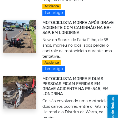
hospital em Telêmaco...
Acidente
Ler artigo
MOTOCICLISTA MORRE APÓS GRAVE
ACIDENTE COM CAMINHÃO NA BR-
369, EM LONDRINA
Newton Soares de Faria Filho, de 58
anos, morreu no local após perder o
controle da motocicleta durante uma
tentativa...
Acidente
Ler artigo
MOTOCICLISTA MORRE E DUAS
PESSOAS FICAM FERIDAS EM
GRAVE ACIDENTE NA PR-545, EM
LONDRINA
Grupo de Notícias
Colisão envolvendo uma motocicleta e
dois carros ocorreu entre o Patrimônio
Heimtal e o Distrito da Warta, na
região...