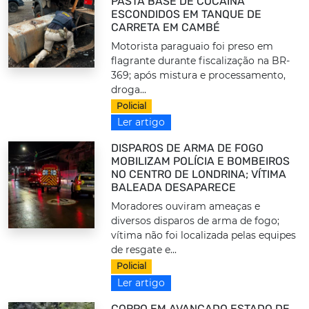
PASTA BASE DE COCAÍNA
ESCONDIDOS EM TANQUE DE
CARRETA EM CAMBÉ
Motorista paraguaio foi preso em
flagrante durante fiscalização na BR-
369; após mistura e processamento,
droga...
Policial
Ler artigo
DISPAROS DE ARMA DE FOGO
MOBILIZAM POLÍCIA E BOMBEIROS
NO CENTRO DE LONDRINA; VÍTIMA
BALEADA DESAPARECE
Moradores ouviram ameaças e
diversos disparos de arma de fogo;
vítima não foi localizada pelas equipes
de resgate e...
Policial
Ler artigo
CORPO EM AVANÇADO ESTADO DE